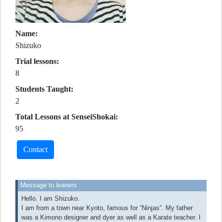
Name:
Shizuko
Trial lessons:
8
Students Taught:
2
Total Lessons at SenseiShokai:
95
Contact
Message to leaners
Hello. I am Shizuko.
I am from a town near Kyoto, famous for “Ninjas”. My father
was a Kimono designer and dyer as well as a Karate teacher. I