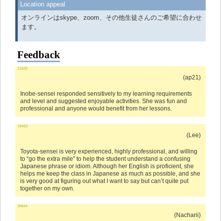
Location appeal
オンラインはskype、zoom、その他生徒さんのご希望に合わせ
ます。
Feedback
21632
(ap21)
Inobe-sensei responded sensitively to my learning requirements
and level and suggested enjoyable activities. She was fun and
professional and anyone would benefit from her lessons.
15493
(Lee)
Toyota-sensei is very experienced, highly professional, and willing
to “go the extra mile” to help the student understand a confusing
Japanese phrase or idiom. Although her English is proficient, she
helps me keep the class in Japanese as much as possible, and she
is very good at figuring out what I want to say but can’t quite put
together on my own.
20644
(Nacharii)