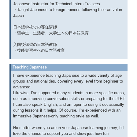
Japanese Instructor for Technical Intern Trainees
・Taught Japanese to foreign trainees following their arrival in
Japan
日本語学校での専任講師
・留学生、生活者、大学生への日本語教育
入国後講習の日本語教師
・技能実習生への日本語教育
Teaching Japanese
I have experience teaching Japanese to a wide variety of age
groups and nationalities, covering every level from beginner to
advanced.
Likewise, I’ve supported many students in more specific areas,
such as improving conversation skills or preparing for the JLPT.
I can also speak English, and am open to using it occasionally
during lessons if it helps. Of course, I’m experienced with an
immersive Japanese-only teaching style as well.
No matter where you are in your Japanese learning journey, I’d
love the chance to support you and show just how fun