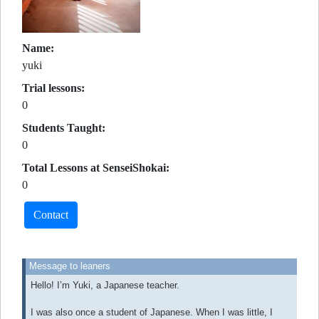
Name:
yuki
Trial lessons:
0
Students Taught:
0
Total Lessons at SenseiShokai:
0
Contact
Message to leaners
Hello! I’m Yuki, a Japanese teacher.
I was also once a student of Japanese. When I was little, I